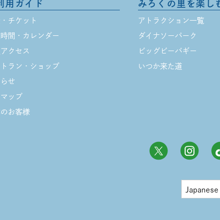
利用ガイド
みろくの里を楽し
金・チケット
アトラクション一覧
業時間・カレンダー
ダイナソーパーク
通アクセス
ビッグビーバギー
ストラン・ショップ
いつか来た道
知らせ
内マップ
体のお客様
Japanese