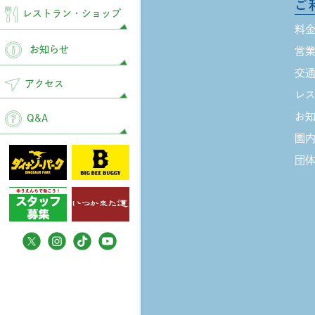
ご
レストラン
・ショップ
料
お知らせ
営
交
アクセス
レ
お
Q&A
園
団