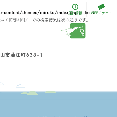
-content/themes/miroku/index.php
on line
5
WEBチケット
運休情報
ⅲ벳365사이트̍벳시티/」での検索結果は次の通りです。
福山市藤江町638-1