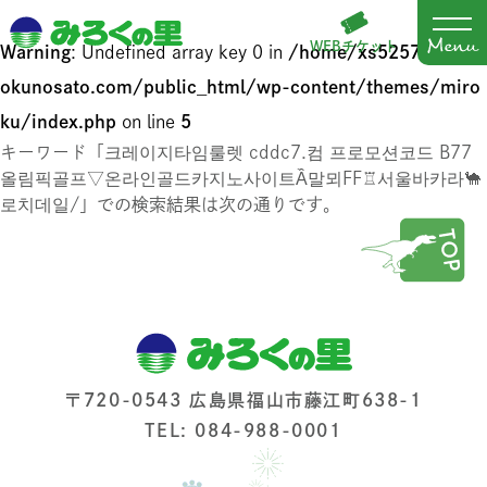
WEBチケット
Warning
: Undefined array key 0 in
/home/xs525711/mir
okunosato.com/public_html/wp-content/themes/miro
ku/index.php
on line
5
キーワード「크레이지타임룰렛 cddc7.컴 프로모션코드 B77
올림픽골프▽온라인골드카지노사이트Ầ말뫼FF♖서울바카라🐪
로치데일/」での検索結果は次の通りです。
〒720-0543 広島県福山市藤江町638-1
TEL: 084-988-0001