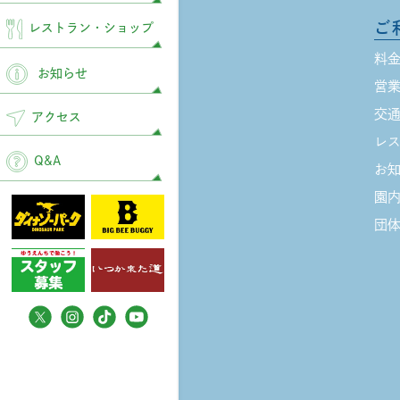
ご
レストラン
・ショップ
料
お知らせ
営
交
アクセス
レ
Q&A
お
園
団