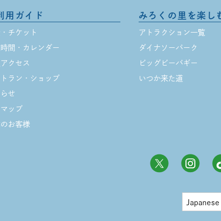
利用ガイド
みろくの里を楽し
金・チケット
アトラクション一覧
業時間・カレンダー
ダイナソーパーク
通アクセス
ビッグビーバギー
ストラン・ショップ
いつか来た道
知らせ
内マップ
体のお客様
Japanese