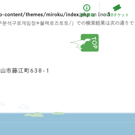
-content/themes/miroku/index.php
on line
5
WEBチケット
運休情報
야구분석֖구로게임장✳블랙로즈토토/」での検索結果は次の通りで
福山市藤江町638-1